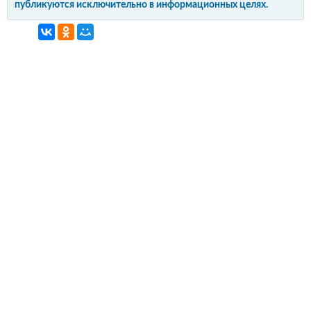
публикуются исключительно в информационных целях.
интерьер и обустройство
своими руками
© Copyright 2012-2022 All Rights Reserved.
Копирование материалов без активной
гиперссылки запрещено!