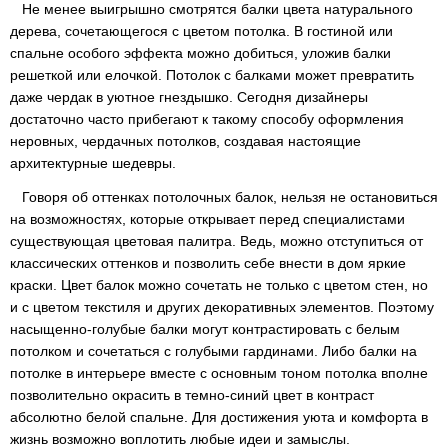
Не менее выигрышно смотрятся балки цвета натурального
дерева, сочетающегося с цветом потолка. В гостиной или
спальне особого эффекта можно добиться, уложив балки
решеткой или елочкой. Потолок с балками может превратить
даже чердак в уютное гнездышко. Сегодня дизайнеры
достаточно часто прибегают к такому способу оформления
неровных, чердачных потолков, создавая настоящие
архитектурные шедевры.
Говоря об оттенках потолочных балок, нельзя не остановиться
на возможностях, которые открывает перед специалистами
существующая цветовая палитра. Ведь, можно отступиться от
классических оттенков и позволить себе внести в дом яркие
краски. Цвет балок можно сочетать не только с цветом стен, но
и с цветом текстиля и других декоративных элементов. Поэтому
насыщенно-голубые балки могут контрастировать с белым
потолком и сочетаться с голубыми гардинами. Либо балки на
потолке в интерьере вместе с основным тоном потолка вполне
позволительно окрасить в темно-синий цвет в контраст
абсолютно белой спальне. Для достижения уюта и комфорта в
жизнь возможно воплотить любые идеи и замыслы.