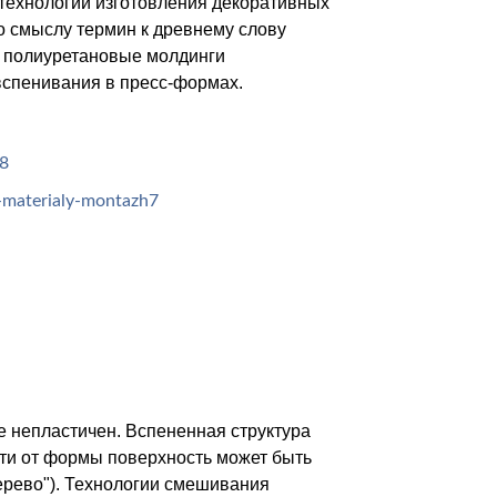
а технологий изготовления декоративных
по смыслу термин к древнему слову
 полиуретановые молдинги
вспенивания в пресс-формах.
е непластичен. Вспененная структура
сти от формы поверхность может быть
ерево"). Технологии смешивания