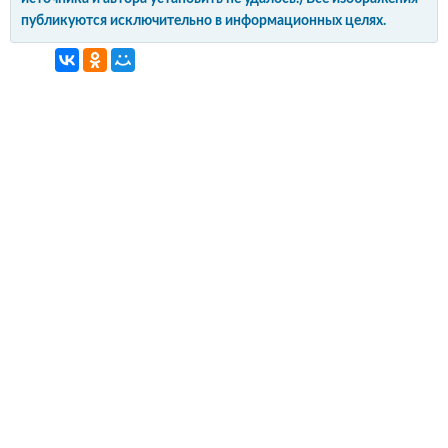
публикуются исключительно в информационных целях.
интерьер и обустройство
своими руками
© Copyright 2012-2022 All Rights Reserved.
Копирование материалов без активной
гиперссылки запрещено!