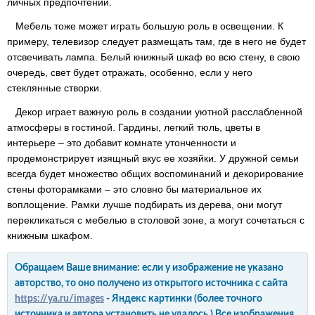
личных предпочтений.
Мебель тоже может играть большую роль в освещении. К
примеру, телевизор следует размещать там, где в него не будет
отсвечивать лампа. Белый книжный шкаф во всю стену, в свою
очередь, свет будет отражать, особенно, если у него
стеклянные створки.
Декор играет важную роль в создании уютной расслабленной
атмосферы в гостиной. Гардины, легкий тюль, цветы в
интерьере – это добавит комнате утонченности и
продемонстрирует изящный вкус ее хозяйки. У дружной семьи
всегда будет множество общих воспоминаний и декорирование
стены фоторамками – это словно бы материальное их
воплощение. Рамки лучше подбирать из дерева, они могут
перекликаться с мебелью в столовой зоне, а могут сочетаться с
книжным шкафом.
Обращаем Ваше внимание: если у изображение не указано
авторство, то оно получено из открытого источника с сайта
https://ya.ru/images
- Яндекс картинки (более точного
источника и автора установить не удалось.) Все изображения