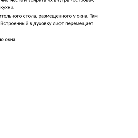
е места и убирать их внутрь «острова»,
кухни.
ительного стола, размещенного у окна. Там
. Встроенный в духовку лифт перемещает
о окна.