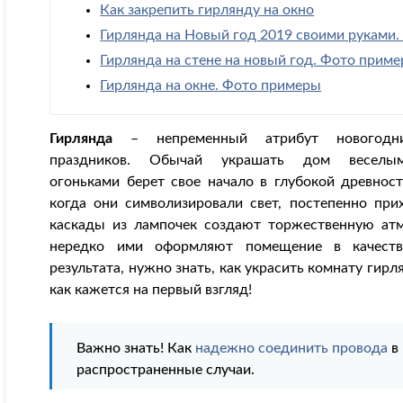
Как закрепить гирлянду на окно
Гирлянда на Новый год 2019 своими руками.
Гирлянда на стене на новый год. Фото прим
Гирлянда на окне. Фото примеры
Гирлянда
– непременный атрибут новогодн
праздников. Обычай украшать дом веселы
огоньками берет свое начало в глубокой древност
когда они символизировали свет, постепенно пр
каскады из лампочек создают торжественную ат
нередко ими оформляют помещение в качеств
результата, нужно знать, как украсить комнату гирл
как кажется на первый взгляд!
Важно знать! Как
надежно соединить провода
в 
распространенные случаи.