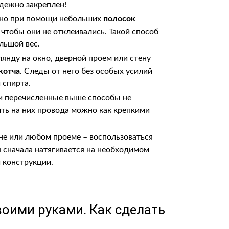
адежно закреплен!
жно при помощи небольших
полосок
м, чтобы они не отклеивались. Такой способ
льшой вес.
лянду на окно, дверной проем или стену
котча
. Следы от него без особых усилий
 спирта.
 и перечисленные выше способы не
ить на них провода можно как крепкими
не или любом проеме – воспользоваться
 сначала натягивается на необходимом
й конструкции.
воими руками. Как сделать