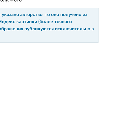
олу. Фото
указано авторство, то оно получено из
Яндекс картинки (более точного
изображения публикуются исключительно в
Ы
Е
ЙТА