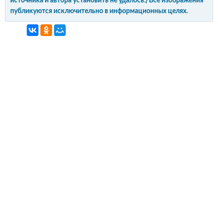
источника и автора установить не удалось.) Все изображения
публикуются исключительно в информационных целях.
интерьер и обустройство
своими руками
© Copyright 2012-2022 All Rights Reserved.
Копирование материалов без активной
гиперссылки запрещено!