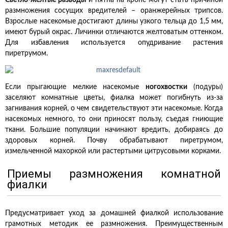
Светло-желтые разводы
и пятна на кроне могут стать причиной
размножения сосущих вредителей – оранжерейных трипсов.
Взрослые насекомые достигают длины узкого тельца до 1,5 мм,
имеют бурый окрас. Личинки отличаются желтоватым оттенком.
Для избавления используется опудривание растения
пиретрумом.
Если прыгающие мелкие насекомые
ногохвостки
(подуры)
заселяют комнатные цветы, фиалка может погибнуть из-за
загнивания корней, о чем свидетельствуют эти насекомые. Когда
насекомых немного, то они приносят пользу, съедая гниющие
ткани. Большие популяции начинают вредить, добираясь до
здоровых корней. Почву обрабатывают пиретрумом,
измельченной махоркой или растертыми цитрусовыми корками.
Приемы размножения комнатной
фиалки
Предусматривает уход за домашней фиалкой использование
грамотных методик ее размножения. Преимущественным