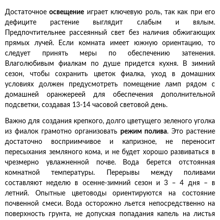
Достаточное
освещение
играет ключевую роль, так как при его
дефиците растение выглядит слабым и вялым.
Предпочтительнее рассеянный свет без наличия обжигающих
прямых лучей. Если комната имеет южную ориентацию, то
следует принять меры по обеспечению затенения.
Влаголюбивым фиалкам по душе придется кухня. В зимний
сезон, чтобы сохранить цветок фиалка, уход в домашних
условиях должен предусмотреть помещение ламп рядом с
домашней оранжереей для обеспечения дополнительной
подсветки, создавая 13-14 часовой световой день.
Важно для создания крепкого, долго цветущего зеленого уголка
из фиалок грамотно организовать
режим полива
. Это растение
достаточно восприимчивое и капризное, не переносит
пересыхания земляного кома, и не будет хорошо развиваться в
чрезмерно увлажненной почве. Вода берется отстоянная
комнатной температуры. Перерывы между поливами
составляют неделю в осенне-зимний сезон и 3 – 4 дня – в
летний. Опытные цветоводы ориентируются на состояние
почвенной смеси. Вода осторожно льется непосредственно на
поверхность грунта, не допуская попадания капель на листья