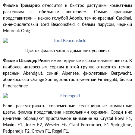
Фиалка Тримардо
относится к быстро растущим комнатным
растениям с обильным цветением. Самые красивые
представители – нежно голубой Adonis, темно-красный Cardinal,
сине-фиолетовый Lord Beaconsfield с белым парусом, черный
Mohrenk Onig.
Цветок фиалка уход в домашних условиях
Фиалка Швайцер Ризен
имеет крупные выразительные цветки. К
наиболее интересным сортам в этой группе относятся темно-
красный Abendglut, синий Alpensee, фиолетовый Bergwacht,
абрикосовый Orange Sonne, золотисто-желтый Firnengold, белый
Firnenschnee.
Если рассматривать современные селекционные комнатные
цветы, фиалка представлена несколькими сериями. Среди них
ценители обращают пристальное внимание на Crystal Bowl F1,
Maxim F1, Joker F2, Weseler Fis, Giant Forerunner, F1 Springtime,
Padparadja F2, Crown F1, Regal F1.