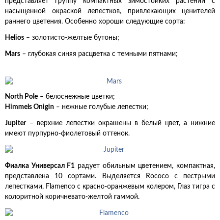
представляет группу компактных зимостойких растений с
насыщенной окраской лепестков, привлекающих ценителей
раннего цветения. Особенно хороши следующие сорта:
Helios
– золотисто-желтые бутоны;
Mars
– глубокая синяя расцветка с темными пятнами;
North Pole
– белоснежные цветки;
Himmels Onigin
– нежные голубые лепестки;
Jupiter
– верхние лепестки окрашены в белый цвет, а нижние
имеют пурпурно-фиолетовый оттенок.
Фиалка Универсал F1
радует обильным цветением, компактная,
представлена 10 сортами. Выделяется Rococo с пестрыми
лепестками, Flamenco с красно-оранжевым колером, Глаз тигра с
колоритной коричневато-желтой гаммой.