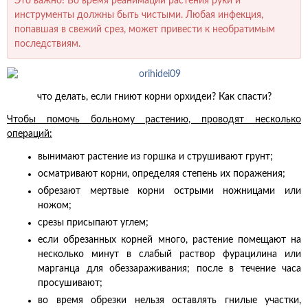
Это важно! Во время реанимации растения руки и
инструменты должны быть чистыми. Любая инфекция,
попавшая в свежий срез, может привести к необратимым
последствиям.
что делать, если гниют корни орхидеи? Как спасти?
Чтобы помочь больному растению, проводят несколько
операций:
вынимают растение из горшка и струшивают грунт;
осматривают корни, определяя степень их поражения;
обрезают мертвые корни острыми ножницами или
ножом;
срезы присыпают углем;
если обрезанных корней много, растение помещают на
несколько минут в слабый раствор фурацилина или
марганца для обеззараживания; после в течение часа
просушивают;
во время обрезки нельзя оставлять гнилые участки,