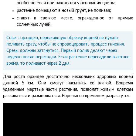
особенно если они находятся у основания цветка;
растение помещают в новый грунт, не поливая;
ставят в светлое место, огражденное от прямых
солнечных лучей.
Совет: орхидею, пережившую обрезку корней не нужно
поливать сразу, чтобы не спровоцировать процесс гниения.
Срезы должны затянуться. Первый полив делают через
неделю после пересадки. Если растение пересадили в летнее
время, то поливают через 2 дня.
Для роста орхидее достаточно нескольких здоровых корней
длиной 5 см. Они смогут насытить ее влагой. Вовремя
удаленные мертвые части растения, позволят живым клеткам
развиваться и размножаться. Коренья со временем разрастутся.