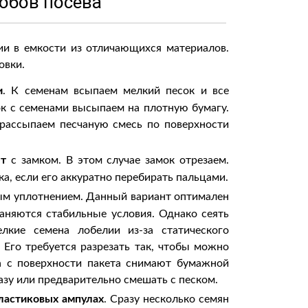
собов посева
ии в емкости из отличающихся материалов.
овки.
и
. К семенам всыпаем мелкий песок и все
к с семенами высыпаем на плотную бумагу.
 рассыпаем песчаную смесь по поверхности
ет
с замком. В этом случае замок отрезаем.
а, если его аккуратно перебирать пальцами.
ым уплотнением. Данный вариант оптимален
раняются стабильные условия. Однако сеять
лкие семена лобелии из-за статического
 Его требуется разрезать так, чтобы можно
а с поверхности пакета снимают бумажной
азу или предварительно смешать с песком.
ластиковых ампулах
. Сразу несколько семян