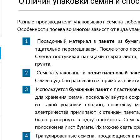
Отличия упаковки семян и спо
Разные производители упаковывают семена лобел
Особенности посева во многом зависят от вида упак
Посадочный материал в
пакете из бумаг
тщательно перемешиваем. После этого песо
Слегка постукивая пальцами о края листа,
грунта.
Семена упакованы в
полиэтиленовый пак
Семена удобно рассеваются прямо из пакетик
Используется
бумажный пакет
с пластиков
для хранения семян, поскольку внутри сох
из такой упаковки сложно, поскольку ме
электричества прилипают к стенкам пакета.
было развернуть в одну плоскость. Семен
полоской на лист бумаги. Их можно сеять ср
Гранулированные семена, продающиеся в
п