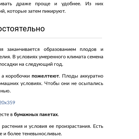
живать драже проще и удобнее. Из них
ий, которые затем пикируют.
остоятельно
ия заканчивается образованием плодов и
елия. В условиях умеренного климата семена
 посадки на следующий год.
, а коробочки
пожелтеют
. Плоды аккуратно
омашних условиях. Чтобы они не осыпались
анью.
есте в
бумажных пакетах
.
растения и условия ее произрастания. Есть
е и более теневыносливые.