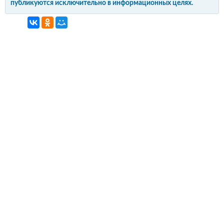
публикуются исключительно в информационных целях.
интерьер и обустройство
своими руками
© Copyright 2012-2022 All Rights Reserved.
Копирование материалов без активной
гиперссылки запрещено!