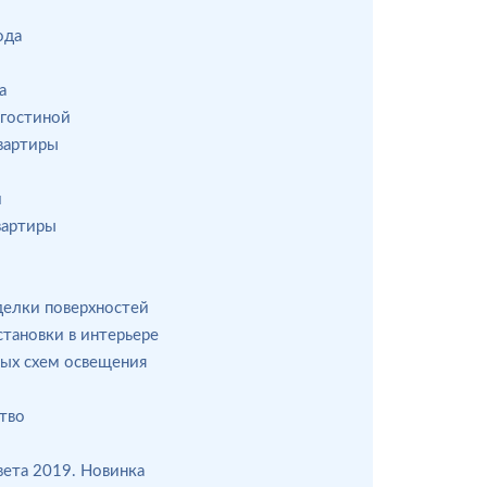
ода
а
-гостиной
вартиры
и
вартиры
елки поверхностей
тановки в интерьере
ых схем освещения
ство
ета 2019. Новинка