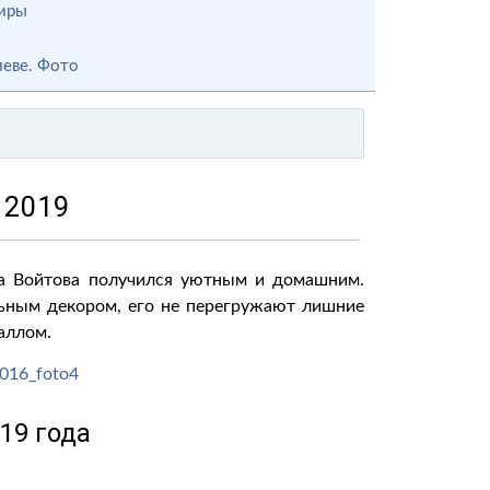
тиры
иеве. Фото
 2019
ла Войтова получился уютным и домашним.
льным декором, его не перегружают лишние
аллом.
19 года