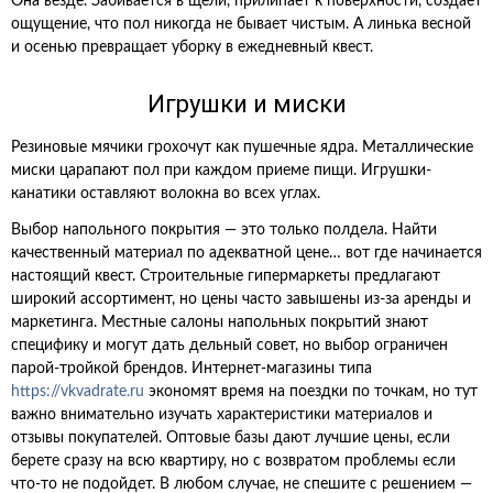
Она везде. Забивается в щели, прилипает к поверхности, создает
ощущение, что пол никогда не бывает чистым. А линька весной
и осенью превращает уборку в ежедневный квест.
Игрушки и миски
Резиновые мячики грохочут как пушечные ядра. Металлические
миски царапают пол при каждом приеме пищи. Игрушки-
канатики оставляют волокна во всех углах.
Выбор напольного покрытия — это только полдела. Найти
качественный материал по адекватной цене… вот где начинается
настоящий квест. Строительные гипермаркеты предлагают
широкий ассортимент, но цены часто завышены из-за аренды и
маркетинга. Местные салоны напольных покрытий знают
специфику и могут дать дельный совет, но выбор ограничен
парой-тройкой брендов. Интернет-магазины типа
https://vkvadrate.ru
экономят время на поездки по точкам, но тут
важно внимательно изучать характеристики материалов и
отзывы покупателей. Оптовые базы дают лучшие цены, если
берете сразу на всю квартиру, но с возвратом проблемы если
что-то не подойдет. В любом случае, не спешите с решением —