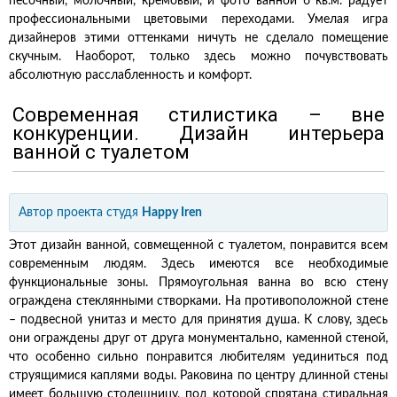
песочный, молочный, кремовый, и фото ванной 6 кв.м. радует
профессиональными цветовыми переходами. Умелая игра
дизайнеров этими оттенками ничуть не сделало помещение
скучным. Наоборот, только здесь можно почувствовать
абсолютную расслабленность и комфорт.
Современная стилистика – вне
конкуренции. Дизайн интерьера
ванной с туалетом
Автор проекта
студя
Happy Iren
Этот дизайн ванной, совмещенной с туалетом, понравится всем
современным людям. Здесь имеются все необходимые
функциональные зоны. Прямоугольная ванна во всю стену
ограждена стеклянными створками. На противоположной стене
– подвесной унитаз и место для принятия душа. К слову, здесь
они ограждены друг от друга монументально, каменной стеной,
что особенно сильно понравится любителям уединиться под
струящимися каплями воды. Раковина по центру длинной стены
имеет большую столешницу, под которой спрятана стиральная