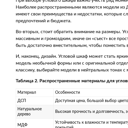
При выборе углового шкафа важно учесть ряд момен
Наиболее распространенными являются модели из Д
имеют свои преимущества и недостатки, которые сл
предпочтений и бюджета.
Во-вторых, стоит обратить внимание на размеры. У
массивным и громоздким, иначе он «съест» все прос
быть достаточно вместительным, чтобы поместить 
И, наконец, дизайн. Угловой шкаф может стать ярки
модель необычной формы или с оригинальной отдел
классику, выбирайте модели в нейтральных тонах 
Таблица 2. Распространенные материалы для углов
Материал
Особенности
ДСП
Доступная цена, большой выбор цвето
Натуральное
Высокая прочность и долговечность, 
дерево
Устойчивость к влажности и темпера
МДФ
покрытий