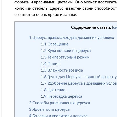
формой и красивыми цветами. Оно может достигать
колючий стебель. Цереус известен своей способност
его цветки очень яркие и запахи.
Содержание статьи:
[
с
1
Цереус: правила ухода в домашних условиях
1.1
Освещение
1.2
Куда поставить цереуса
1.3
Температурный режим
1.4
Полив
1.5
Влажность воздуха
1.6
Грунт для Цереуса — важный аспект 
1.7
Удобрение цереуса в домашних услов
1.8
Цветение
1.9
Пересадка цереуса
2
Способы размножения цереуса
3
Ядовитость цереуса
4
Болезни и вредители цереуса