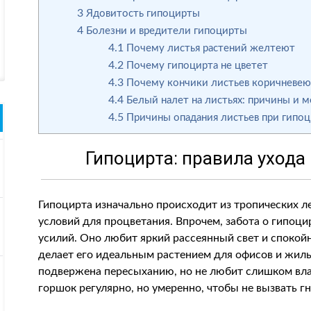
3
Ядовитость гипоцирты
4
Болезни и вредители гипоцирты
4.1
Почему листья растений желтеют
4.2
Почему гипоцирта не цветет
4.3
Почему кончики листьев коричневе
4.4
Белый налет на листьях: причины и 
4.5
Причины опадания листьев при гипоц
Гипоцирта: правила ухода
Гипоцирта изначально происходит из тропических л
условий для процветания. Впрочем, забота о гипоци
усилий. Оно любит яркий рассеянный свет и спокой
делает его идеальным растением для офисов и жил
подвержена пересыханию, но не любит слишком вла
горшок регулярно, но умеренно, чтобы не вызвать г