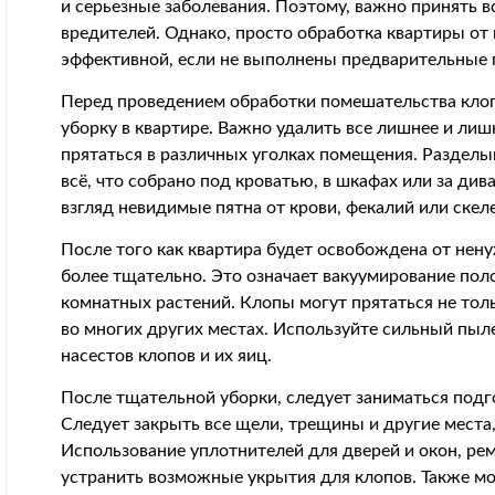
и серьезные заболевания. Поэтому, важно принять 
вредителей. Однако, просто обработка квартиры от
эффективной, если не выполнены предварительные 
Перед проведением обработки помешательства кло
уборку в квартире. Важно удалить все лишнее и лиш
прятаться в различных уголках помещения. Раздел
всё, что собрано под кроватью, в шкафах или за ди
взгляд невидимые пятна от крови, фекалий или скел
После того как квартира будет освобождена от нен
более тщательно. Это означает вакуумирование поло
комнатных растений. Клопы могут прятаться не тольк
во многих других местах. Используйте сильный пыле
насестов клопов и их яиц.
После тщательной уборки, следует заниматься подг
Следует закрыть все щели, трещины и другие места,
Использование уплотнителей для дверей и окон, ре
устранить возможные укрытия для клопов. Также м