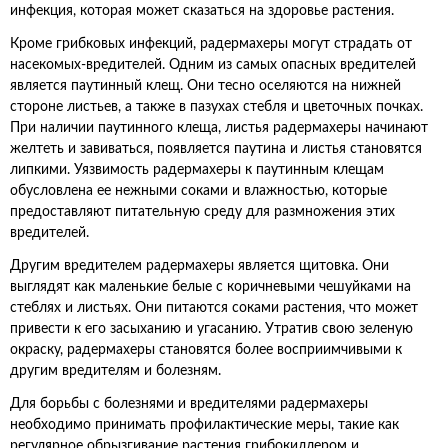
инфекция, которая может сказаться на здоровье растения.
Кроме грибковых инфекций, радермахеры могут страдать от
насекомых-вредителей. Одним из самых опасных вредителей
является паутинный клещ. Они тесно оселяются на нижней
стороне листьев, а также в пазухах стебля и цветочных почках.
При наличии паутинного клеща, листья радермахеры начинают
желтеть и завиваться, появляется паутина и листья становятся
липкими. Уязвимость радермахеры к паутинным клещам
обусловлена ее нежными соками и влажностью, которые
предоставляют питательную среду для размножения этих
вредителей.
Другим вредителем радермахеры является щитовка. Они
выглядят как маленькие белые с коричневыми чешуйками на
стеблях и листьях. Они питаются соками растения, что может
привести к его засыханию и угасанию. Утратив свою зеленую
окраску, радермахеры становятся более восприимчивыми к
другим вредителям и болезням.
Для борьбы с болезнями и вредителями радермахеры
необходимо принимать профилактические меры, такие как
регулярное обрызгивание растения грибокиллером и