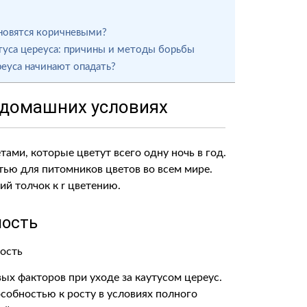
новятся коричневыми?
туса цереуса: причины и методы борьбы
реуса начинают опадать?
в домашних условиях
ами, которые цветут всего одну ночь в год.
тью для питомников цветов во всем мире.
й толчок к r цветению.
ость
ых факторов при уходе за каутусом цереус.
особностью к росту в условиях полного