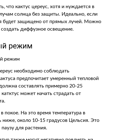
ь, что кактус цереус, хотя и нуждается в
лучам солнца без защиты. Идеально, если
емя будет защищено от прямых лучей. Можно
 создать диффузное освещение.
ый режим
цереус необходимо соблюдать
актуса предпочитает умеренный тепловой
 должна составлять примерно 20-25
 катктус может начать страдать от
та.
в покое. На это время температура в
 ниже, около 10-15 градусов Цельсия. Это
паузу для растения.
тур также могут негативно повлиять на