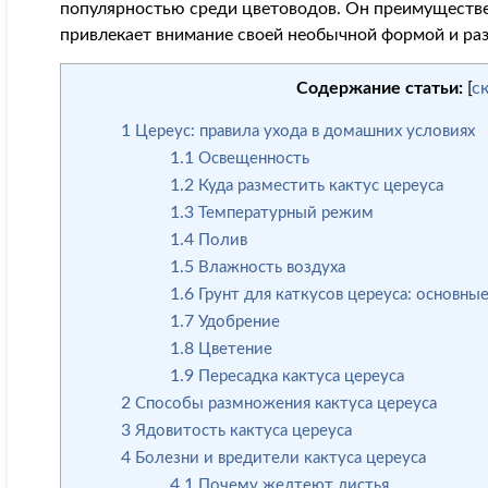
популярностью среди цветоводов. Он преимуществ
привлекает внимание своей необычной формой и ра
Содержание статьи:
[
с
1
Цереус: правила ухода в домашних условиях
1.1
Освещенность
1.2
Куда разместить кактус цереуса
1.3
Температурный режим
1.4
Полив
1.5
Влажность воздуха
1.6
Грунт для каткусов цереуса: основны
1.7
Удобрение
1.8
Цветение
1.9
Пересадка кактуса цереуса
2
Способы размножения кактуса цереуса
3
Ядовитость кактуса цереуса
4
Болезни и вредители кактуса цереуса
4.1
Почему желтеют листья