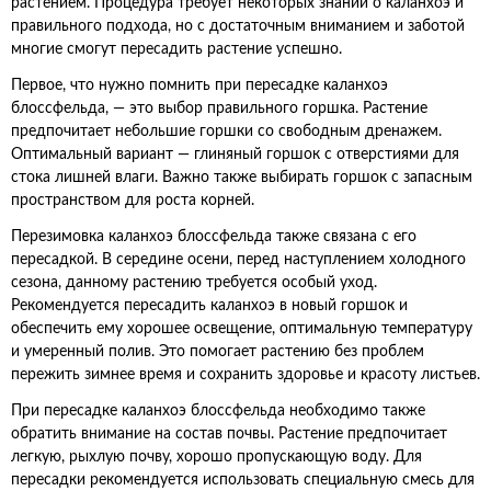
растением. Процедура требует некоторых знаний о каланхоэ и
правильного подхода, но с достаточным вниманием и заботой
многие смогут пересадить растение успешно.
Первое, что нужно помнить при пересадке каланхоэ
блоссфельда, — это выбор правильного горшка. Растение
предпочитает небольшие горшки со свободным дренажем.
Оптимальный вариант — глиняный горшок с отверстиями для
стока лишней влаги. Важно также выбирать горшок с запасным
пространством для роста корней.
Перезимовка каланхоэ блоссфельда также связана с его
пересадкой. В середине осени, перед наступлением холодного
сезона, данному растению требуется особый уход.
Рекомендуется пересадить каланхоэ в новый горшок и
обеспечить ему хорошее освещение, оптимальную температуру
и умеренный полив. Это помогает растению без проблем
пережить зимнее время и сохранить здоровье и красоту листьев.
При пересадке каланхоэ блоссфельда необходимо также
обратить внимание на состав почвы. Растение предпочитает
легкую, рыхлую почву, хорошо пропускающую воду. Для
пересадки рекомендуется использовать специальную смесь для