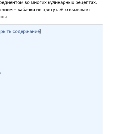
редиентом во многих кулинарных рецептах.
нием – кабачки не цветут. Это вызывает
ины.
крыть содержание
]
в