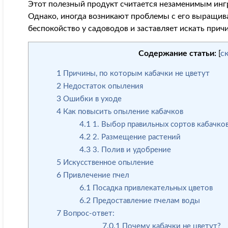
Этот полезный продукт считается незаменимым инг
Однако, иногда возникают проблемы с его выращива
беспокойство у садоводов и заставляет искать прич
Содержание статьи:
[
с
1
Причины, по которым кабачки не цветут
2
Недостаток опыления
3
Ошибки в уходе
4
Как повысить опыление кабачков
4.1
1. Выбор правильных сортов кабачко
4.2
2. Размещение растений
4.3
3. Полив и удобрение
5
Искусственное опыление
6
Привлечение пчел
6.1
Посадка привлекательных цветов
6.2
Предоставление пчелам воды
7
Вопрос-ответ:
7.0.1
Почему кабачки не цветут?