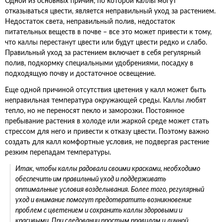
Одной из основных причин, по которой каллы могут
отказываться цвести, является неправильный уход за растением.
Недостаток света, неправильный полив, недостаток
питательных веществ в почве – все это может привести к тому,
что каллы перестанут цвести или будут цвести редко и слабо.
Правильный уход за растением включает в себя регулярный
полив, подкормку специальными удобрениями, посадку в
подходящую почву и достаточное освещение.
Еще одной причиной отсутствия цветения у калл может быть
неправильная температура окружающей среды. Каллы любят
тепло, но не переносят пекло и заморозки. Постоянное
пребывание растения в холоде или жаркой среде может стать
стрессом для него и привести к отказу цвести. Поэтому важно
создать для калл комфортные условия, не подвергая растение
резким перепадам температуры.
Итак, чтобы каллы радовали своими красками, необходимо
обеспечить им правильный уход и поддерживать
оптимальные условия возделывания. Более того, регулярный
уход и внимание помогут предотвратить возникновение
проблем с цветением и сохранить каллы здоровыми и
красивыми. При следовании простым правилам и личной