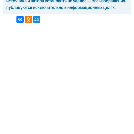
источника и автора установить не удалось.) Все изображения
публикуются исключительно в информационных целях.
интерьер и обустройство
своими руками
© Copyright 2012-2022 All Rights Reserved.
Копирование материалов без активной
гиперссылки запрещено!