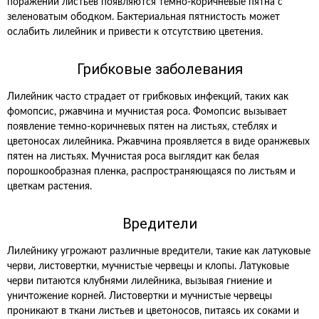
поражении листьев появляются темно-коричневые пятна с
зеленоватым ободком. Бактериальная пятнистость может
ослабить лилейник и привести к отсутствию цветения.
Грибковые заболевания
Лилейник часто страдает от грибковых инфекций, таких как
фомопсис, ржавчина и мучнистая роса. Фомопсис вызывает
появление темно-коричневых пятен на листьях, стеблях и
цветоносах лилейника. Ржавчина проявляется в виде оранжевых
пятен на листьях. Мучнистая роса выглядит как белая
порошкообразная пленка, распространяющаяся по листьям и
цветкам растения.
Вредители
Лилейнику угрожают различные вредители, такие как латуковые
черви, листовертки, мучнистые червецы и клопы. Латуковые
черви питаются клубнями лилейника, вызывая гниение и
уничтожение корней. Листовертки и мучнистые червецы
проникают в ткани листьев и цветоносов, питаясь их соками и