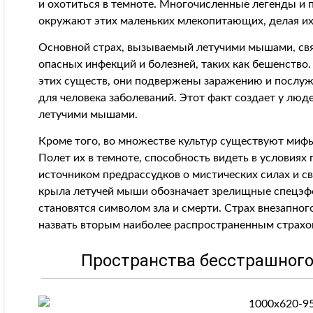
и охотиться в темноте. Многочисленные легенды и
окружают этих маленьких млекопитающих, делая их 
Основной страх, вызываемый летучими мышами, св
опасных инфекций и болезней, таких как бешенство
этих существ, они подвержены заражению и послуж
для человека заболеваний. Этот факт создает у люде
летучими мышами.
Кроме того, во множестве культур существуют миф
Полет их в темноте, способность видеть в условия
источником предрассудков о мистических силах и с
крыла летучей мыши обозначает зрелищные спецэфф
становятся символом зла и смерти. Страх внезапно
назвать вторым наиболее распространенным страхо
Пространства бесстрашного