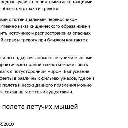
 предрассудки с неприятными ассоциациями
объектом страха и тревоги.
язан с потенциальным переносчиком
. Именно из-за хищнического образа жизни
ить источником распространения опасных
й страх и тревогу при близком контакте с
ы и легенды, связанные с летучими мышами.
х практически полной темноты может быть
вязях с потусторонним миром. Выпускание
екты в различных фильмах ужасов, где они
го полета и неожиданного появления можно
м, связанным с этими существами.
 полета летучих мышей