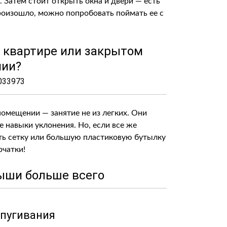
. Затем стоит открыть окна и двери — есть
произошло, можно попробовать поймать ее с
 квартире или закрытом
ии?
омещении — занятие не из легких. Они
е навыки уклонения. Но, если все же
ать сетку или большую пластиковую бутылку
рчатки!
мыши больше всего
тпугивания