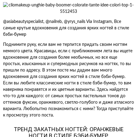
@asiabeautyspecialist, @nailreb, @yrys_nails Via Instagram, Все
самые крутые вдохновения для создания ярких ногтей в стиле
бэби-бумер
Поднимите руку, если вам не терпится придать своим ногтям
немного цвета. Красавицы, если с приближением лета вы ищете
вдохновение для создания более необычных, но все еще
простых, изысканных и супермодных рисунков на ногтях, то вы
пришли по адресу. В этом посте мы дадим вам много
вдохновения для создания ярких ногтей в стиле бэби-бумер.
Если вы любите классические ногти в стиле бэби-бумер, то вам
наверняка понравятся и их цветные варианты. Здесь найдется
что-то для каждого: от самых простых пастельных тонов до
оттенков фуксии, оранжевого, светло-голубого и даже атласного
варианта. Любопытно познакомиться с ними? Тогда приступайте
к просмотру этого поста.
ТРЕНД ЗАКАТНЫХ НОГТЕЙ: ОРАНЖЕВЫЕ
НОГТИ В СТИЛЕ БЭБИ-БУМЕР