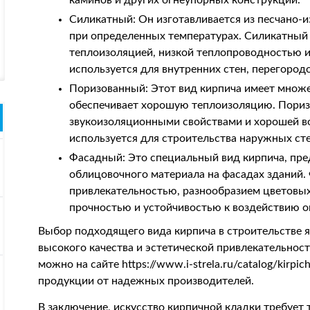
каминов и других огнеупорных конструкций.
Силикатный: Он изготавливается из песчано-и
при определенных температурах. Силикатный 
теплоизоляцией, низкой теплопроводностью и
используется для внутренних стен, перегород
Поризованный: Этот вид кирпича имеет множес
обеспечивает хорошую теплоизоляцию. Пори
звукоизоляционными свойствами и хорошей 
используется для строительства наружных сте
Фасадный: Это специальный вид кирпича, пре
облицовочного материала на фасадах зданий.
привлекательностью, разнообразием цветовых
прочностью и устойчивостью к воздействию 
Выбор подходящего вида кирпича в строительстве 
высокого качества и эстетической привлекательнос
можно на сайте https://www.i-strela.ru/catalog/kirp
продукции от надежных производителей.
В заключение, искусство кирпичной кладки требуе