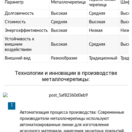
Параметр
Металлочерепица
Шифе
черепица
Долговечность
Высокая
Средняя
Высо
Стоимость
Средняя
Высокая
Высо
Энергоэффективность
Высокая
Низкая
Низка
Устойчивость к
внешним
Высокая
Средняя
Высо
воздействиям
Внешний вид
Разнообразие
Традиционный
Трад
Технологии и инновации в производстве
металлочерепицы:
Автоматизация процесса производства: Современные
производители металлочерепицы используют
автоматизированные линии для изготовления
исходного материала, нанесения защитных покрытий,