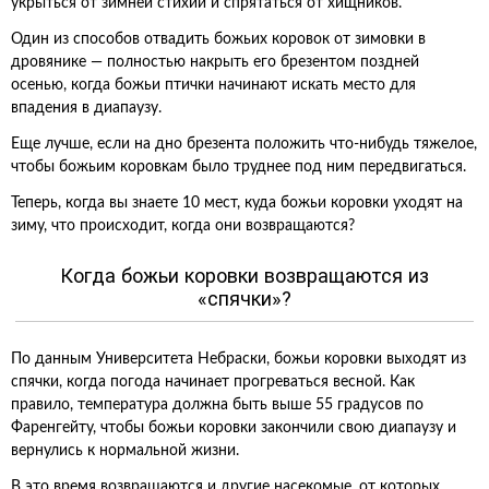
укрыться от зимней стихии и спрятаться от хищников.
Один из способов отвадить божьих коровок от зимовки в
дровянике — полностью накрыть его брезентом поздней
осенью, когда божьи птички начинают искать место для
впадения в диапаузу.
Еще лучше, если на дно брезента положить что-нибудь тяжелое,
чтобы божьим коровкам было труднее под ним передвигаться.
Теперь, когда вы знаете 10 мест, куда божьи коровки уходят на
зиму, что происходит, когда они возвращаются?
Когда божьи коровки возвращаются из
«спячки»?
По данным Университета Небраски, божьи коровки выходят из
спячки, когда погода начинает прогреваться весной. Как
правило, температура должна быть выше 55 градусов по
Фаренгейту, чтобы божьи коровки закончили свою диапаузу и
вернулись к нормальной жизни.
В это время возвращаются и другие насекомые, от которых