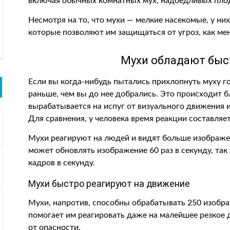
включая обычных комнатных мух, надоедливых плод
Несмотря на то, что мухи — мелкие насекомые, у ни
которые позволяют им защищаться от угроз, как мен
Мухи обладают быс
Если вы когда-нибудь пытались прихлопнуть муху гол
раньше, чем вы до нее добрались. Это происходит б
вырабатывается на испуг от визуального движения и
Для сравнения, у человека время реакции составляет
Мухи реагируют на людей и видят больше изображен
может обновлять изображение 60 раз в секунду, так
кадров в секунду.
Мухи быстро реагируют на движение
Мухи, напротив, способны обрабатывать 250 изобра
помогает им реагировать даже на малейшее резкое 
от опасности.