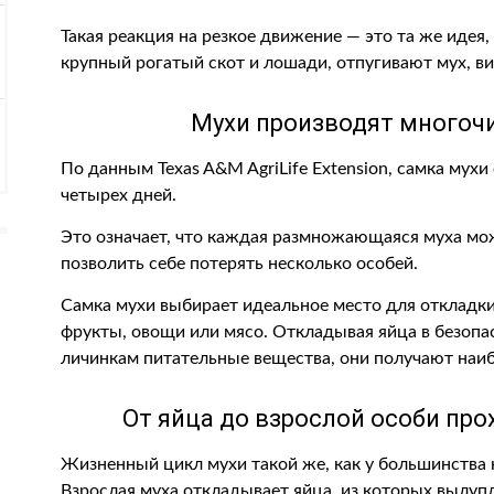
Такая реакция на резкое движение — это та же идея
крупный рогатый скот и лошади, отпугивают мух, ви
Мухи производят многоч
По данным Texas A&M AgriLife Extension, самка мухи
четырех дней.
Это означает, что каждая размножающаяся муха мо
позволить себе потерять несколько особей.
Самка мухи выбирает идеальное место для откладки
фрукты, овощи или мясо. Откладывая яйца в безопа
личинкам питательные вещества, они получают наи
От яйца до взрослой особи про
Жизненный цикл мухи такой же, как у большинства 
Взрослая муха откладывает яйца, из которых вылупл