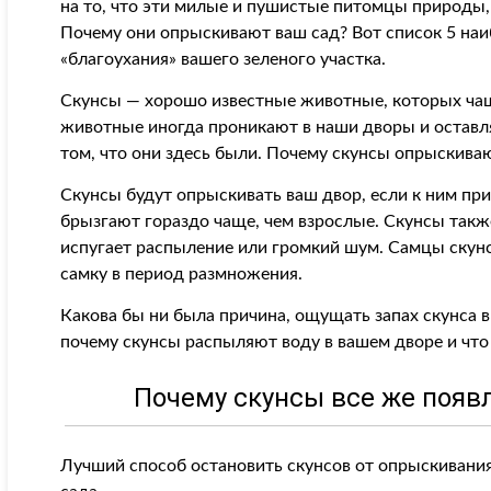
на то, что эти милые и пушистые питомцы природы,
Почему они опрыскивают ваш сад? Вот список 5 на
«благоухания» вашего зеленого участка.
Скунсы — хорошо известные животные, которых чащ
животные иногда проникают в наши дворы и оставл
том, что они здесь были. Почему скунсы опрыскива
Скунсы будут опрыскивать ваш двор, если к ним п
брызгают гораздо чаще, чем взрослые. Скунсы также
испугает распыление или громкий шум. Самцы скунс
самку в период размножения.
Какова бы ни была причина, ощущать запах скунса 
почему скунсы распыляют воду в вашем дворе и что
Почему скунсы все же появ
Лучший способ остановить скунсов от опрыскивания