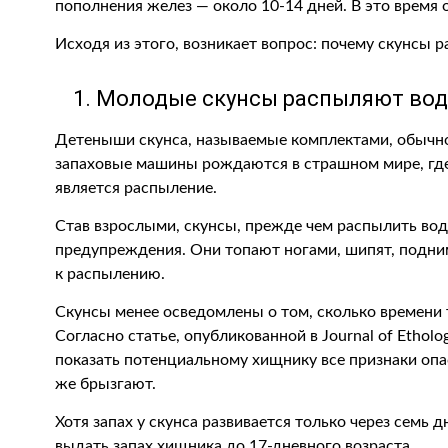
пополнения желез — около 10-14 дней. В это время
Исходя из этого, возникает вопрос: почему скунсы 
1. Молодые скунсы распыляют воду
Детеныши скунса, называемые комплектами, обычн
запаховые машины рождаются в страшном мире, гд
является распыление.
Став взрослыми, скунсы, прежде чем распылить во
предупреждения. Они топают ногами, шипят, подним
к распылению.
Скунсы менее осведомлены о том, сколько времени 
Согласно статье, опубликованной в Journal of Etholog
показать потенциальному хищнику все признаки опа
же брызгают.
Хотя запах у скунса развивается только через семь
выдать запах хищника до 17-дневного возраста.