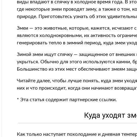
виды впадают в спячку в холодное время года. В эт
где некоторые змеи проводят зиму, а также о том, к
природе. Приготовьтесь узнать об этих удивительн
Змеи — это животные, которые, кажется, исчезают 
являются холоднокровными, их активность огранич
генерировать тепло в зимний период, куда змеи ухо
Зимой змеи ищут спячку — защищенное от внешних 
укрыться. Обычно для этого используются камни, бр
Большинство из этих мест обеспечивают змеям защи
Читайте далее, чтобы лучше понять, куда змеи уходя
них и что происходит, когда они начинают возвраща
* Эта статья содержит партнерские ссылки.
Куда уходят з
Как только наступает похолодание и дневная темпе