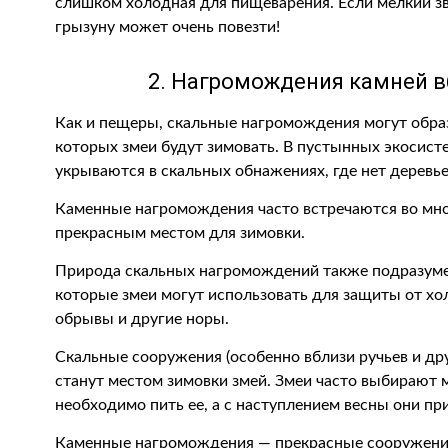
слишком холодная для пищеварения. Если мелкий зв
грызуну может очень повезти!
2. Нагромождения камней 
Как и пещеры, скальные нагромождения могут обра
которых змеи будут зимовать. В пустынных экосист
укрываются в скальных обнажениях, где нет деревье
Каменные нагромождения часто встречаются во мно
прекрасным местом для зимовки.
Природа скальных нагромождений также подразумев
которые змеи могут использовать для защиты от хол
обрывы и другие норы.
Скальные сооружения (особенно вблизи ручьев и дру
станут местом зимовки змей. Змеи часто выбирают 
необходимо пить ее, а с наступлением весны они пр
Каменные нагромождения — прекрасные сооружения