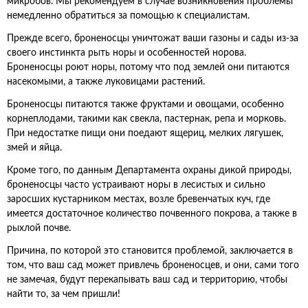
микробов. Мы рекомендуем в случае возникновения проблемы
немедленно обратиться за помощью к специалистам.
Прежде всего, броненосцы уничтожат ваши газоны и сады из-за
своего инстинкта рыть норы и особенностей норова.
Броненосцы роют норы, потому что под землей они питаются
насекомыми, а также луковицами растений.
Броненосцы питаются также фруктами и овощами, особенно
корнеплодами, такими как свекла, пастернак, репа и морковь.
При недостатке пищи они поедают ящериц, мелких лягушек,
змей и яйца.
Кроме того, по данным Департамента охраны дикой природы,
броненосцы часто устраивают норы в лесистых и сильно
заросших кустарником местах, возле бревенчатых куч, где
имеется достаточное количество почвенного покрова, а также в
рыхлой почве.
Причина, по которой это становится проблемой, заключается в
том, что ваш сад может привлечь броненосцев, и они, сами того
не замечая, будут перекапывать ваш сад и территорию, чтобы
найти то, за чем пришли!