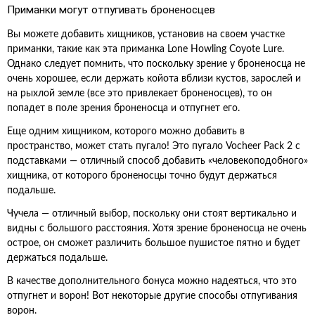
Приманки могут отпугивать броненосцев
Вы можете добавить хищников, установив на своем участке
приманки, такие как эта приманка Lone Howling Coyote Lure.
Однако следует помнить, что поскольку зрение у броненосца не
очень хорошее, если держать койота вблизи кустов, зарослей и
на рыхлой земле (все это привлекает броненосцев), то он
попадет в поле зрения броненосца и отпугнет его.
Еще одним хищником, которого можно добавить в
пространство, может стать пугало! Это пугало Vocheer Pack 2 с
подставками — отличный способ добавить «человекоподобного»
хищника, от которого броненосцы точно будут держаться
подальше.
Чучела — отличный выбор, поскольку они стоят вертикально и
видны с большого расстояния. Хотя зрение броненосца не очень
острое, он сможет различить большое пушистое пятно и будет
держаться подальше.
В качестве дополнительного бонуса можно надеяться, что это
отпугнет и ворон! Вот некоторые другие способы отпугивания
ворон.