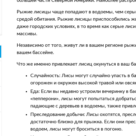
большей части Северной Америки. Наиболее распрос
Рыжие лисицы чаще попадают в водоемы, чем серые
средой обитания. Рыжие лисицы приспособились жи
даже городских условиях, в то время как серые ли
массивы.
Независимо от того, живут ли в вашем регионе рыжи
вашем бассейне.
Что же именно привлекает лисиц окунуться в ваш б
Случайность: Лисы могут случайно упасть в ба
огорожен и окружен высокой травой или овся
Еда: Если вы недавно устроили вечеринку в б
«пепперони», лисы могут попытаться добратьс
падающие с деревьев в водоемы, также привл
Преследование добычи: Лисы охотятся, пресле
достаточно близко для прыжка. Если они прес
водоем, лисы могут броситься в погоню.