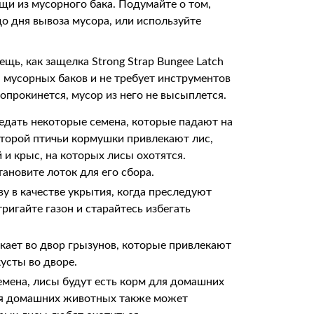
щи из мусорного бака. Подумайте о том,
о дня вывоза мусора, или используйте
щь, как защелка Strong Strap Bungee Latch
а мусорных баков и не требует инструментов
 опрокинется, мусор из него не высыплется.
едать некоторые семена, которые падают на
оторой птичьи кормушки привлекают лис,
 и крыс, на которых лисы охотятся.
ановите лоток для его сбора.
у в качестве укрытия, когда преследуют
ригайте газон и старайтесь избегать
лекает во двор грызунов, которые привлекают
кусты во дворе.
емена, лисы будут есть корм для домашних
для домашних животных также может