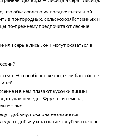
транены два вида — лисица и серая лисица.
, что обусловлено их предпочтительной
ть в пригородных, сельскохозяйственных и
сицы по-прежнему предпочитают лесные
е или серые лисы, они могут оказаться в
ассейн?
ссейн. Это особенно верно, если бассейн не
ницей.
ассейне и в нем плавают кусочки пиццы
я до упавшей еды. Фрукты и семена,
екают лис.
дуя добычу, пока она не окажется
ледуют добычу и та пытается убежать через