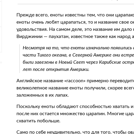
Прежде всего, еноты известны тем, что они царапаю
еноты очень любят царапаться, то и название свое 
удовольствия. На самом деле, это название им дало
Вирджинии — паухатан, известное также как народ 
Несмотря на то, что еноты изначально появились 
части Тихого океана, в Северной Америке они вст
были завезены в Новый Свет через Карибские остров
лет после открытия Америки.
Английское название «raccoon» примерно переводит
великолепное название еноты получили, скорее всег
заложенных в их лапах.
Поскольку еноты обладают способностью хватать и 
после них остается множество царапин. Многие ца
схватить побольше.
Само по себе неудивительно, что для того, чтобы о