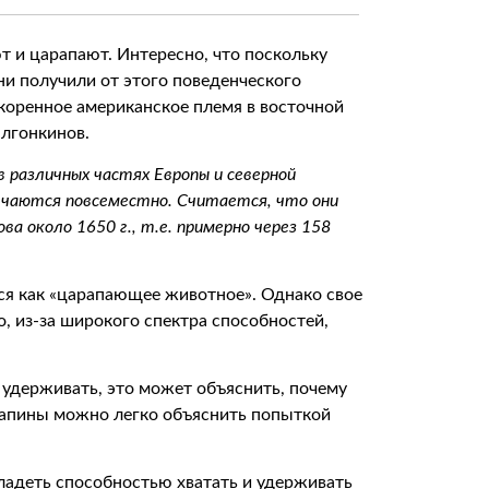
т и царапают. Интересно, что поскольку
они получили от этого поведенческого
 коренное американское племя в восточной
алгонкинов.
в различных частях Европы и северной
речаются повсеместно. Считается, что они
а около 1650 г., т.е. примерно через 158
ся как «царапающее животное». Однако свое
о, из-за широкого спектра способностей,
удерживать, это может объяснить, почему
рапины можно легко объяснить попыткой
владеть способностью хватать и удерживать