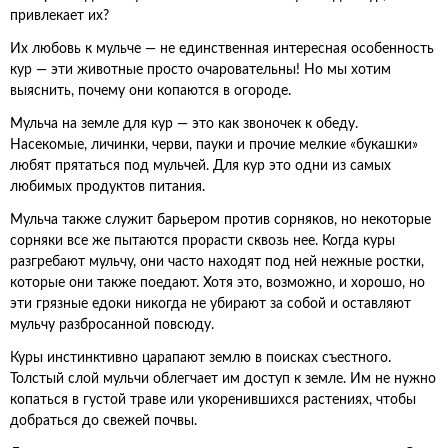
привлекает их?
Их любовь к мульче — не единственная интересная особенность
кур — эти животные просто очаровательны! Но мы хотим
выяснить, почему они копаются в огороде.
Мульча на земле для кур — это как звоночек к обеду.
Насекомые, личинки, черви, пауки и прочие мелкие «букашки»
любят прятаться под мульчей. Для кур это одни из самых
любимых продуктов питания.
Мульча также служит барьером против сорняков, но некоторые
сорняки все же пытаются прорасти сквозь нее. Когда куры
разгребают мульчу, они часто находят под ней нежные ростки,
которые они также поедают. Хотя это, возможно, и хорошо, но
эти грязные едоки никогда не убирают за собой и оставляют
мульчу разбросанной повсюду.
Куры инстинктивно царапают землю в поисках съестного.
Толстый слой мульчи облегчает им доступ к земле. Им не нужно
копаться в густой траве или укоренившихся растениях, чтобы
добраться до свежей почвы.