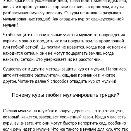
У Вас красивый, ухоженный двор; трава подстрижена идеально,
живая изгородь ухожена, сорняки остались в прошлом, а куры
разбрасывают мульчу повсюду. О, куры не должны разрывать
мульчированные грядки! Как оградить кур от свежеуложенной
мульчи?
Чтобы защитить значительные участки мульчи от повреждения
курами, можно огородить их или покрыть землю проволочной
или гибкой сеткой. Цыплятам не нравится, когда под их ногами
находится сетка, и они не могут поцарапать землю, когда
накрыты сеткой. Это удерживает их на расстоянии.
Существуют и другие методы защиты кур от мульчи. Например,
автоматические распылители, хищные приманки и многое
другое. Читайте далее 9 способов отвадить кур от мульчи!
Почему куры любят мульчировать грядки?
Свежая мульча на клумбах и вокруг деревьев — это тот акцент,
который, кажется, завершает ухоженный газон. Когда у вас есть
куры, вы знаете, что они могут быстро испортить сад, особенно
если речь идет о мульче. Что же такого в мульче для кур, что так