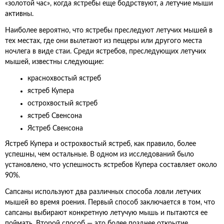
«золотой час», когда ястребы еще бодрствуют, а летучие мыши
активны.
Наиболее вероятно, что ястребы преследуют летучих мышей в
тех местах, где они вылетают из пещеры или другого места
ночлега в виде стаи. Среди ястребов, преследующих летучих
мышей, известны следующие:
краснохвостый ястреб
ястреб Купера
острохвостый ястреб
ястреб Свенсона
Ястреб Свенсона
Ястреб Купера и острохвостый ястреб, как правило, более
успешны, чем остальные. В одном из исследований было
установлено, что успешность ястребов Купера составляет около
90%.
Сапсаны используют два различных способа ловли летучих
мышей во время роения. Первый способ заключается в том, что
сапсаны выбирают конкретную летучую мышь и пытаются ее
поймать. Второй способ — это более позднее открытие.