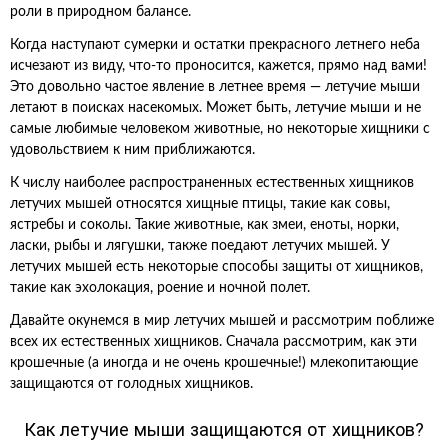
роли в природном балансе.
Когда наступают сумерки и остатки прекрасного летнего неба
исчезают из виду, что-то проносится, кажется, прямо над вами!
Это довольно частое явление в летнее время — летучие мыши
летают в поисках насекомых. Может быть, летучие мыши и не
самые любимые человеком животные, но некоторые хищники с
удовольствием к ним приближаются.
К числу наиболее распространенных естественных хищников
летучих мышей относятся хищные птицы, такие как совы,
ястребы и соколы. Такие животные, как змеи, еноты, норки,
ласки, рыбы и лягушки, также поедают летучих мышей. У
летучих мышей есть некоторые способы защиты от хищников,
такие как эхолокация, роение и ночной полет.
Давайте окунемся в мир летучих мышей и рассмотрим поближе
всех их естественных хищников. Сначала рассмотрим, как эти
крошечные (а иногда и не очень крошечные!) млекопитающие
защищаются от голодных хищников.
Как летучие мыши защищаются от хищников?