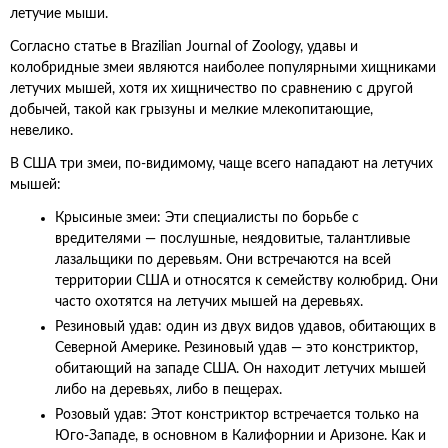
летучие мыши.
Согласно статье в Brazilian Journal of Zoology, удавы и
колобридные змеи являются наиболее популярными хищниками
летучих мышей, хотя их хищничество по сравнению с другой
добычей, такой как грызуны и мелкие млекопитающие,
невелико.
В США три змеи, по-видимому, чаще всего нападают на летучих
мышей:
Крысиные змеи: Эти специалисты по борьбе с
вредителями — послушные, неядовитые, талантливые
лазальщики по деревьям. Они встречаются на всей
территории США и относятся к семейству колюбрид. Они
часто охотятся на летучих мышей на деревьях.
Резиновый удав: один из двух видов удавов, обитающих в
Северной Америке. Резиновый удав — это констриктор,
обитающий на западе США. Он находит летучих мышей
либо на деревьях, либо в пещерах.
Розовый удав: Этот констриктор встречается только на
Юго-Западе, в основном в Калифорнии и Аризоне. Как и