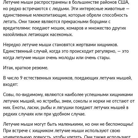
Летучие мыши распространены в большинстве районов США,
но редко встречаются с людьми. Эти интересные животные —
единственные млекопитающие, которые обрели способность
летать. Они также являются прекрасными борцами с
вредителями: поедают мошек, комаров и множество других
назойливых летающих насекомых.
Нередко летучие мыши становятся жертвами хищников.
Единственный случай, когда это происходит регулярно, — это
когда летучие мыши очень молоды или очень стары.
Итак, краткое резюме.
В число 9 естественных хищников, поедающих летучих мышей,
входят:
Совы, по-видимому, являются наиболее успешными хищниками
летучих мышей, но ястребы, змеи, соколы и норки не отстают от
них. Еноты, ласки, рыбы и лягушки поедают летучих мышей в
редких случаях или при удобном случае.
Летучие мыши могут быть маленькими, но они не беспомощны!
При встрече с хищником летучие мыши используют свою
удивительную ловкость, чтобы улететь. Они также используют