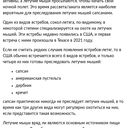
активны, а летучие мыши просыпаются, чтобы начать свой
ночной полет. Это время рассвета/заката является наиболее
вероятным для преследования летучих мышей сапсанами.
Один из видов ястребов, сокол-летяга, по-видимому, в
некоторой степени специализируется на охоте на летучих
мышей. Эти ястребы недавно появились в США, и первая
встреча с ними произошла в Техасе в 2021 году.
Если не считать редких случаев появления ястребов-летяг, то в
США обычно встречается всего 6 видов ястребов, и только
четыре из них готовы преследовать летучих мышей:
сапсан
американская пустельга
дербник
кречет
сапсан практически никогда не преследует летучих мышей, в то
время как три других вида могут регулярно охотиться на них,
если представится такая возможность.
Летучие мыши вряд ли являются основным источником пищи