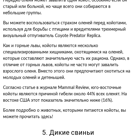
Нередко оленя может завалить один койот, особенно если он
старый или больной, но чаще всего они собираются в
небольшие группы.
Вы можете воспользоваться страхом оленей перед койотами,
используя для борьбы с птицами и вредителями трехмерный
визуальный отпугиватель Coyote Predator Replica.
Как и горные львы, койоты являются несколько
специализированными хищниками, охотящимися на оленей,
которые составляют значительную часть их рациона. Однако, в
отличие от горных львов, койоты не часто могут завалить
взрослого оленя. Вместо этого они предпочитают охотиться на
молодых оленей и детенышей.
Согласно статье в журнале Mammal Review, юго-восточные
койоты являются причиной гибели около 44% всех оленят. На
востоке США этот показатель значительно ниже (16%).
Более подробно о животных, которыми питаются койоты, вы
можете прочитать здесь!
5. Дикие свиньи