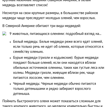
крупные наземные хищники Северной Америки, а белый
медведь возглавляет список!
Несмотря на свои крупные размеры, в большинстве районов
медведи чаще преследуют молодых оленей, чем взрослых.
В Северной Америке обитают три вида медведей:
Белый медведь: Белые медведи реже всего едят оленей,
если только речь не идет об оленях, которые относятся к
семейству оленьих.
Бурые медведи (гризли и кодьякские): бурые медведи
поедают больше оленей, если они находятся вблизи
обильных источников оленины, таких как густые леса или
холмы. Медведи гризли, живущие вблизи рек, чаще
питаются лососем, чем оленями.
Черный медведь: Черные медведи обычно питаются
только детенышами и редко забирают взрослого
детеныша.
Поймать быстроногого оленя может показаться сложным для
такого крупного животного, но медведи удивительно быстры и