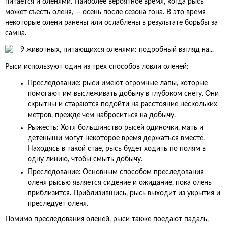
питается и оленями. Наиболее вероятное время, когда рысь
может съесть оленя, — осень после сезона гона. В это время
некоторые олени ранены или ослаблены в результате борьбы за
самца.
Рыси используют один из трех способов ловли оленей:
Преследование: рыси имеют огромные лапы, которые
помогают им выслеживать добычу в глубоком снегу. Они
скрытны и стараются подойти на расстояние нескольких
метров, прежде чем наброситься на добычу.
Рыжесть: Хотя большинство рысей одиночки, мать и
детеныши могут некоторое время держаться вместе.
Находясь в такой стае, рысь будет ходить по полям в
одну линию, чтобы смыть добычу.
Преследование: Основным способом преследования
оленя рысью является сидение и ожидание, пока олень
приблизится. Приблизившись, рысь выходит из укрытия и
преследует оленя.
Помимо преследования оленей, рыси также поедают падаль,