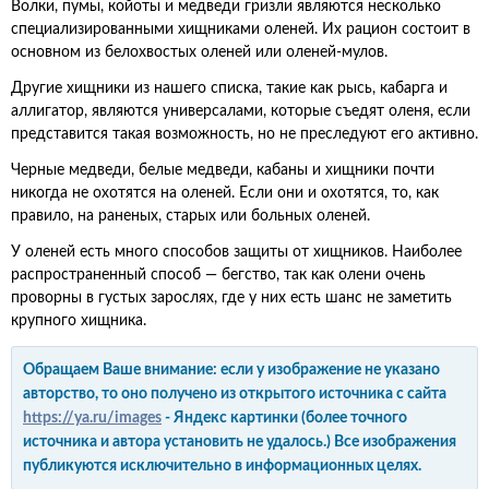
Волки, пумы, койоты и медведи гризли являются несколько
специализированными хищниками оленей. Их рацион состоит в
основном из белохвостых оленей или оленей-мулов.
Другие хищники из нашего списка, такие как рысь, кабарга и
аллигатор, являются универсалами, которые съедят оленя, если
представится такая возможность, но не преследуют его активно.
Черные медведи, белые медведи, кабаны и хищники почти
никогда не охотятся на оленей. Если они и охотятся, то, как
правило, на раненых, старых или больных оленей.
У оленей есть много способов защиты от хищников. Наиболее
распространенный способ — бегство, так как олени очень
проворны в густых зарослях, где у них есть шанс не заметить
крупного хищника.
Обращаем Ваше внимание: если у изображение не указано
авторство, то оно получено из открытого источника с сайта
https://ya.ru/images
- Яндекс картинки (более точного
источника и автора установить не удалось.) Все изображения
публикуются исключительно в информационных целях.