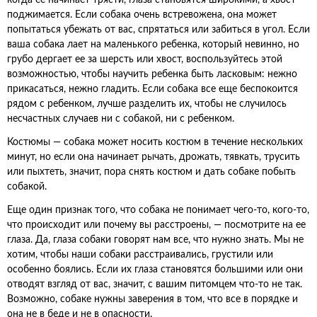
когда ее начинает трясти, глаза становятся широкими, а хвост
поджимается. Если собака очень встревожена, она может
попытаться убежать от вас, спрятаться или забиться в угол. Если
ваша собака лает на маленького ребенка, который невинно, но
грубо дергает ее за шерсть или хвост, воспользуйтесь этой
возможностью, чтобы научить ребенка быть ласковым: нежно
прикасаться, нежно гладить. Если собака все еще беспокоится
рядом с ребенком, лучше разделить их, чтобы не случилось
несчастных случаев ни с собакой, ни с ребенком.
Костюмы — собака может носить костюм в течение нескольких
минут, но если она начинает рычать, дрожать, тявкать, трусить
или пыхтеть, значит, пора снять костюм и дать собаке побыть
собакой.
Еще один признак того, что собака не понимает чего-то, кого-то,
что происходит или почему вы расстроены, — посмотрите на ее
глаза. Да, глаза собаки говорят нам все, что нужно знать. Мы не
хотим, чтобы наши собаки расстраивались, грустили или
особенно боялись. Если их глаза становятся большими или они
отводят взгляд от вас, значит, с вашим питомцем что-то не так.
Возможно, собаке нужны заверения в том, что все в порядке и
она не в беде и не в опасности.