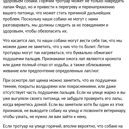
здоровьем собаки. Горячий тротуар может не только навредить
лапам Фидо, но и привести к перегреву и перенапряжению
вашего питомца, что может стать причиной дальнейших
проблем. Поскольку наши собаки не могут с нами
разговаривать, мы должны следить за их поведением и
здоровьем, чтобы обезопасить их.
Что касается лап, то наши собаки могут вести себя так, что мы
можем даже не заметить, что у них что-то болит. Летом
тротуары могут так нагреваться, что буквально обжигают
подушечки пальцев. Признаками ожога лап являются хромота
или даже полный отказ от ходьбы, а также облизывание,
жевание или предпочтение определенных лап/ног.
При осмотре лап щенка можно заметить, что их подушечки
темнее, покрыты волдырями или покраснениями, или даже
отсутствует часть подушечек пальцев. Если на улице жарко и вы
уже выгуляли своего питомца, не забудьте проверить его лапы,
когда вернетесь домой. Если вы заметили хотя бы один из этих
признаков, не выводите собаку на улицу и позвоните ветеринару,
чтобы узнать, не нужно ли вам зайти к нему.
Если тротуар на улице горячий, вполне вероятно, что собаке на