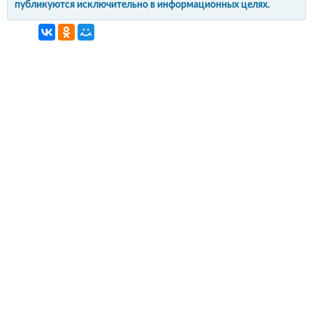
публикуются исключительно в информационных целях.
интерьер и обустройство
своими руками
© Copyright 2012-2022 All Rights Reserved.
Копирование материалов без активной
гиперссылки запрещено!