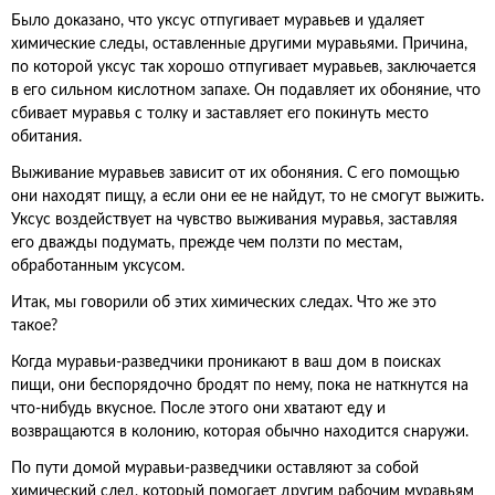
Было доказано, что уксус отпугивает муравьев и удаляет
химические следы, оставленные другими муравьями. Причина,
по которой уксус так хорошо отпугивает муравьев, заключается
в его сильном кислотном запахе. Он подавляет их обоняние, что
сбивает муравья с толку и заставляет его покинуть место
обитания.
Выживание муравьев зависит от их обоняния. С его помощью
они находят пищу, а если они ее не найдут, то не смогут выжить.
Уксус воздействует на чувство выживания муравья, заставляя
его дважды подумать, прежде чем ползти по местам,
обработанным уксусом.
Итак, мы говорили об этих химических следах. Что же это
такое?
Когда муравьи-разведчики проникают в ваш дом в поисках
пищи, они беспорядочно бродят по нему, пока не наткнутся на
что-нибудь вкусное. После этого они хватают еду и
возвращаются в колонию, которая обычно находится снаружи.
По пути домой муравьи-разведчики оставляют за собой
химический след, который помогает другим рабочим муравьям