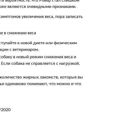
сть вероятность, что Ровер стал слишком
акже являются очевидными признаками.
 симптомов увеличения веса, пора записать
е в снижении веса
ступайте к новой диете или физическим
ации с ветеринаром.
собаку в новый режим снижения веса и
Если собака не справляется с нагрузкой,
 количество жирных лакомств, которые вы
емьи одинаково понимают, что можно и что
/2020