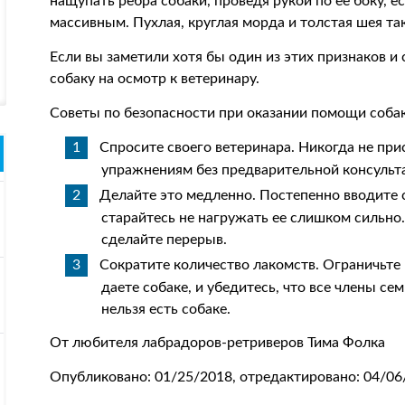
нащупать ребра собаки, проведя рукой по ее боку, е
массивным. Пухлая, круглая морда и толстая шея т
Если вы заметили хотя бы один из этих признаков и
собаку на осмотр к ветеринару.
Советы по безопасности при оказании помощи собак
Спросите своего ветеринара. Никогда не при
упражнениям без предварительной консульт
Делайте это медленно. Постепенно вводите 
старайтесь не нагружать ее слишком сильно. 
сделайте перерыв.
Сократите количество лакомств. Ограничьте
даете собаке, и убедитесь, что все члены с
нельзя есть собаке.
От любителя лабрадоров-ретриверов Тима Фолка
Опубликовано: 01/25/2018, отредактировано: 04/06