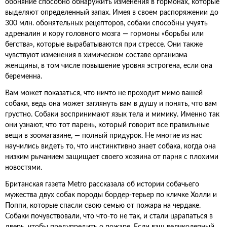
обоняние способно обнаружить изменения в гормонах, которые
выделяют определенный запах. Имея в своем распоряжении до
300 млн. обонятельных рецепторов, собаки способны учуять
адреналин и кору головного мозга — гормоны «борьбы или
бегства», которые вырабатываются при стрессе. Они также
чувствуют изменения в химическом составе организма
женщины, в том числе повышение уровня эстрогена, если она
беременна.
Вам может показаться, что ничто не проходит мимо вашей
собаки, ведь она может заглянуть вам в душу и понять, что вам
грустно. Собаки воспринимают язык тела и мимику. Именно так
они узнают, что тот парень, который говорит все правильные
вещи в зоомагазине, — полный придурок. Не многие из нас
научились видеть то, что инстинктивно знает собака, когда она
низким рычанием защищает своего хозяина от парня с плохими
новостями.
Британская газета Metro рассказала об истории собачьего
мужества двух собак породы бордер-терьер по кличке Холли и
Поппи, которые спасли свою семью от пожара на чердаке.
Собаки почувствовали, что что-то не так, и стали царапаться в