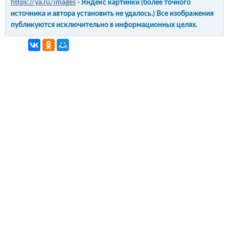
https://ya.ru/images
- Яндекс картинки (более точного
источника и автора установить не удалось.) Все изображения
публикуются исключительно в информационных целях.
интерьер и обустройство
своими руками
© Copyright 2012-2022 All Rights Reserved.
Копирование материалов без активной