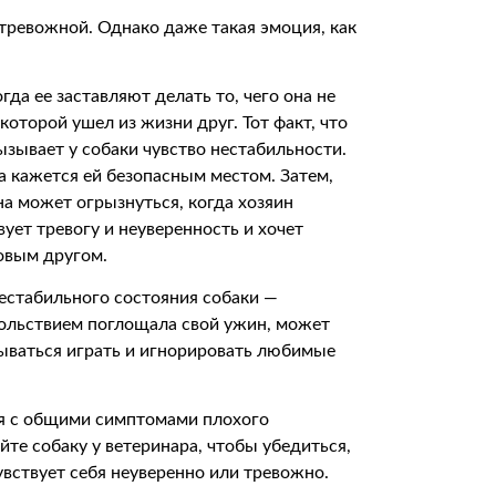
 тревожной. Однако даже такая эмоция, как
да ее заставляют делать то, чего она не
которой ушел из жизни друг. Тот факт, что
ызывает у собаки чувство нестабильности.
на кажется ей безопасным местом. Затем,
она может огрызнуться, когда хозяин
ует тревогу и неуверенность и хочет
ховым другом.
естабильного состояния собаки —
овольствием поглощала свой ужин, может
зываться играть и игнорировать любимые
ся с общими симптомами плохого
йте собаку у ветеринара, чтобы убедиться,
чувствует себя неуверенно или тревожно.