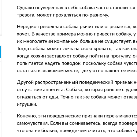
Однако неуверенная в себе собака часто становится
тревога, может проявляться по-разному.
Нередко тревожная собака рычит или огрызается, ког
хочет. В качестве примера можно привести собаку, у 
их многолетний компаньон больше не существует, в
Тогда собака может лечь на свою кровать, так как о
когда хозяин заставляет собаку пойти на прогулку, 
попытается надеть поводок, поскольку собака чувств
остаться в знакомом месте, где уютно пахнет ее ме
Другой распространенный поведенческий признак н
отсутствие аппетита. Собака, которая раньше с уд
отказаться от еды. Точно так же собака может отка
игрушки.
Конечно, эти поведенческие признаки перекликают
самочувствия. Если вы сомневаетесь, всегда проверя
что она не больна, прежде чем считать, что собака 