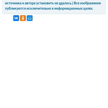
источника и автора установить не удалось.) Все изображения
публикуются исключительно в информационных целях.
интерьер и обустройство
своими руками
© Copyright 2012-2022 All Rights Reserved.
Копирование материалов без активной