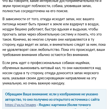
что вы говорите, какие интересные достопримечательности и
звуки происходят поблизости, собака, уловившая запах,
полностью сосредоточена на его поиске.
В зависимости от того, откуда исходит запах, нос вашего
питомца может быть прижат к земле или вздернут в воздух,
ноздри бешено работают, быстро вдыхая и выдыхая, чтобы
прогнать запах через обонятельную систему и понять, что это
такое. Конечно, во многих случаях они направляются в ту
сторону, куда ведет их запах, и внимательно следят за ним, пока
не удовлетворят свое любопытство. Пока это происходит, ваши
требования внимания обычно остаются без внимания.
Если речь идет о профессиональных собаках-ищейках,
обученных вынюхивать китовый кал, то они наклоняются над
носом судна в ту сторону, откуда доносится запах морского
кала, указывая своим дрессировщикам направление на эту
уникальную, но очень важную находку.
Обращаем Ваше внимание: если у изображение не указано
авторство, то оно получено из открытого источника с сайта
https://ya.ru/images
- Яндекс картинки (более точного