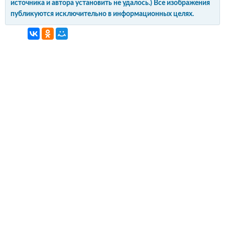
источника и автора установить не удалось.) Все изображения
публикуются исключительно в информационных целях.
интерьер и обустройство
своими руками
© Copyright 2012-2022 All Rights Reserved.
Копирование материалов без активной
гиперссылки запрещено!